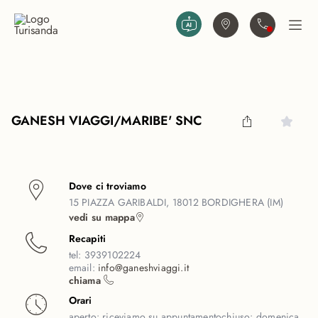
Vai al contenuto principale
Trova agenzia
Contattaci
Apri
GANESH VIAGGI/MARIBE' SNC
Dove ci troviamo
15 PIAZZA GARIBALDI, 18012 BORDIGHERA (IM)
vedi su mappa
Recapiti
tel:
3939102224
email:
info@ganeshviaggi.it
chiama
Orari
aperto:
riceviamo su appuntamento
chiuso:
domenica