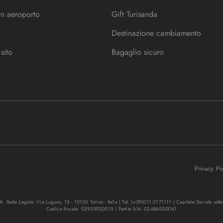
in aeroporto
Gift Turisanda
Destinazione cambiamento
sito
Bagaglio sicuro
Privacy P
. Sede Legale: Via Lugaro, 15 - 10126 Torino - Italia | Tel. (+39)011.0171111 | Capitale Sociale sott
Codice fiscale: 02933920015 | Partita IVA: 02486000041