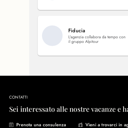
Fiducia
L'agenzia collabora da tempo con
il gruppo Alpitour
CONTATTI
Sei interessato alle nostre vacanze e h
Prenota una consulenza
Vieni a trovarci in a