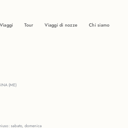
Viaggi
Tour
Viaggi di nozze
Chi siamo
INA (ME)
hiuso:
sabato, domenica