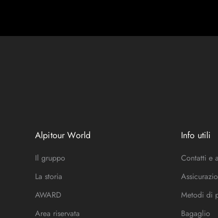
Alpitour World
Info utili
Il gruppo
Contatti e 
La storia
Assicurazio
AWARD
Metodi di
Area riservata
Bagaglio