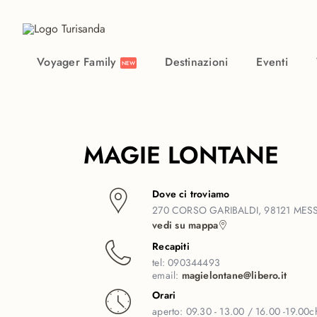
Vai al contenuto principale
Voyager Family
Destinazioni
Eventi
NEW
MAGIE LONTANE
Dove ci troviamo
270 CORSO GARIBALDI, 98121 MESS
vedi su mappa
Recapiti
tel:
090344493
email:
magielontane@libero.it
Orari
aperto:
09.30 - 13.00 / 16.00 -19.00
c