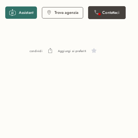
Assistant
Trova agenzia
Contattaci
condividi
Aggiungi ai preferiti