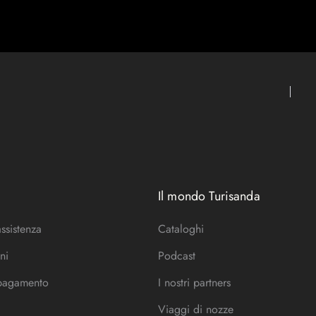
Il mondo Turisanda
assistenza
Cataloghi
ni
Podcast
 pagamento
I nostri partners
Viaggi di nozze