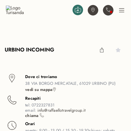
Vai al contenuto principale
Trova agenzia
Contattaci
Apri
URBINO INCOMING
Dove ci troviamo
38 VIA BORGO MERCATALE, 61029 URBINO (PU)
vedi su mappa
Recapiti
tel:
0722327831
email:
info@raffaellotravelgroup.it
chiama
Orari
aperto:
9.00 - 13.00 / 15.30 - 19.30
chiuso:
sabato