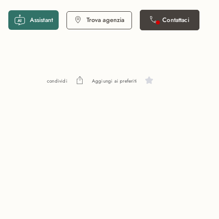
Assistant
Trova agenzia
Contattaci
condividi
Aggiungi ai preferiti