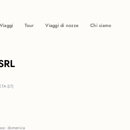
Viaggi
Tour
Viaggi di nozze
Chi siamo
SRL
TA (LT)
uso:
domenica