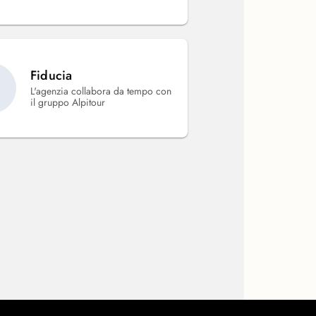
Fiducia
L'agenzia collabora da tempo con
il gruppo Alpitour