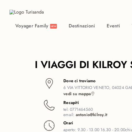
Vai al contenuto principale
Voyager Family
Destinazioni
Eventi
NEW
I VIAGGI DI KILROY 
Dove ci troviamo
6 VIA VITTORIO VENETO, 04024 GAE
vedi su mappa
Recapiti
tel:
0771464560
email:
antonio@kilroy.it
Orari
aperto:
9.30 - 13.00 16.30 - 20.00
chi