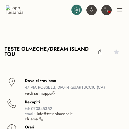
Vai al contenuto principale
Trova agenzia
Contattaci
Apri
TESTE OLMECHE/DREAM ISLAND
TOU
Dove ci troviamo
47 VIA ROSSELLI, 09044 QUARTUCCIU (CA)
vedi su mappa
Recapiti
tel:
070845352
email:
info@testeolmeche.it
chiama
Orari