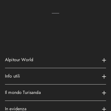
Alpitour World
Il gruppo
Info utili
La storia
Contatti e assistenza
AWARD
Il mondo Turisanda
Assicurazioni
Area riservata
Cataloghi
Metodi di pagamento
In evidenza