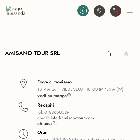
Vai al contenuto principale
Trova agenzia
Contattaci
Apri
AMISANO TOUR SRL
Dove ci troviamo
18 VIA G.P. VIEUSSEUX, 18100 IMPERIA (IM)
vedi su mappa
Recapiti
tel:
0183650039
email:
info@amisanotour.com
chiama
Orari
aperto:
9.30-19.00
chiuso:
sabato e domenica