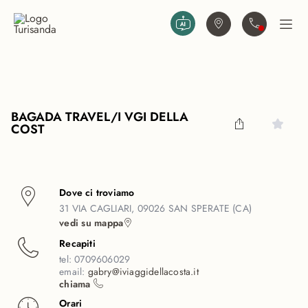
Vai al contenuto principale
Trova agenzia
Contattaci
Apri
BAGADA TRAVEL/I VGI DELLA
COST
Dove ci troviamo
31 VIA CAGLIARI, 09026 SAN SPERATE (CA)
vedi su mappa
Recapiti
tel:
0709606029
email:
gabry@iviaggidellacosta.it
chiama
Orari