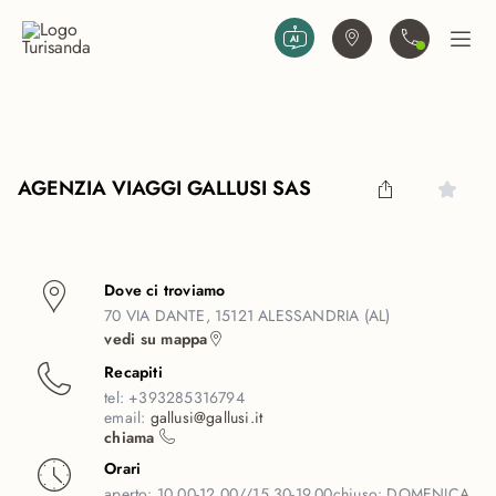
Vai al contenuto principale
Trova agenzia
Contattaci
Apri
AGENZIA VIAGGI GALLUSI SAS
Dove ci troviamo
70 VIA DANTE, 15121 ALESSANDRIA (AL)
vedi su mappa
Recapiti
tel:
+393285316794
email:
gallusi@gallusi.it
chiama
Orari
aperto:
10,00-12,00//15,30-19,00
chiuso:
DOMENICA