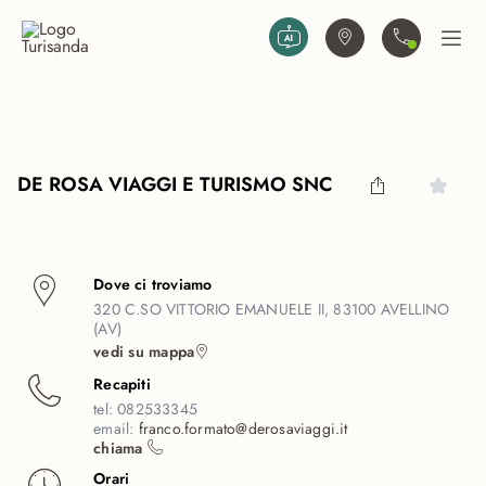
Vai al contenuto principale
Trova agenzia
Contattaci
Apri
DE ROSA VIAGGI E TURISMO SNC
Dove ci troviamo
320 C.SO VITTORIO EMANUELE II, 83100 AVELLINO
(AV)
vedi su mappa
Recapiti
tel:
082533345
email:
franco.formato@derosaviaggi.it
chiama
Orari