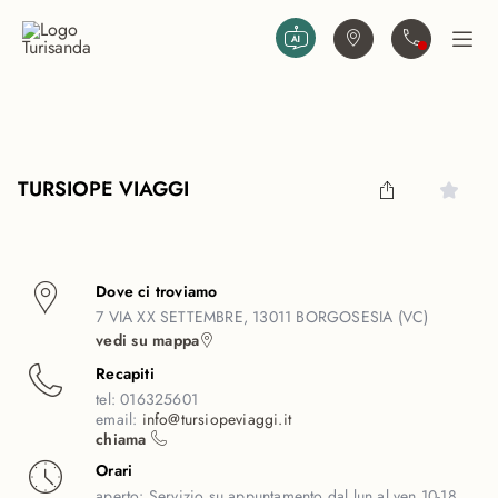
Vai al contenuto principale
Trova agenzia
Contattaci
Apri
TURSIOPE VIAGGI
Dove ci troviamo
7 VIA XX SETTEMBRE, 13011 BORGOSESIA (VC)
vedi su mappa
Recapiti
tel:
016325601
email:
info@tursiopeviaggi.it
chiama
Orari
aperto:
Servizio su appuntamento dal lun al ven 10-18