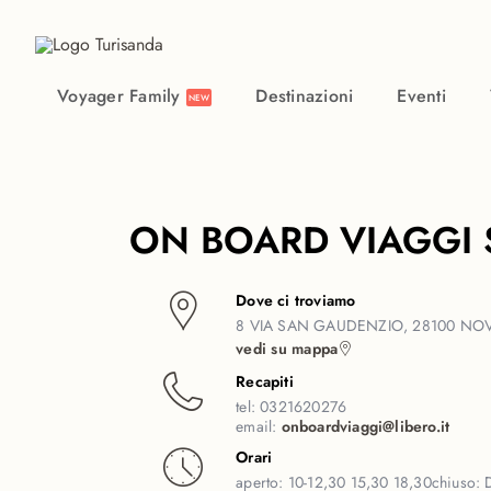
Vai al contenuto principale
Voyager Family
Destinazioni
Eventi
NEW
ON BOARD VIAGGI 
Dove ci troviamo
8 VIA SAN GAUDENZIO, 28100 NO
vedi su mappa
Recapiti
tel:
0321620276
email:
onboardviaggi@libero.it
Orari
aperto:
10-12,30 15,30 18,30
chiuso: