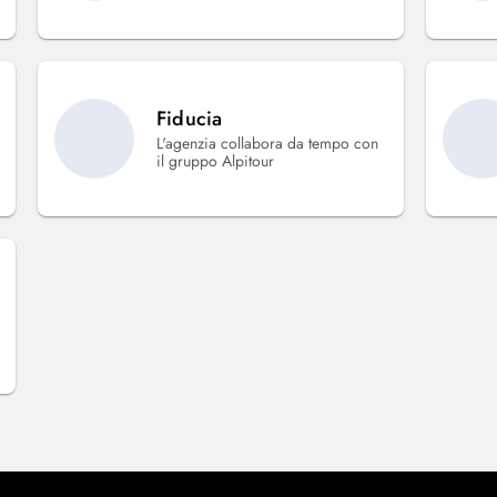
Fiducia
L'agenzia collabora da tempo con
il gruppo Alpitour