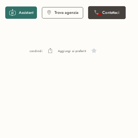
Assistant
Trova agenzia
Contattaci
condividi
Aggiungi ai preferiti