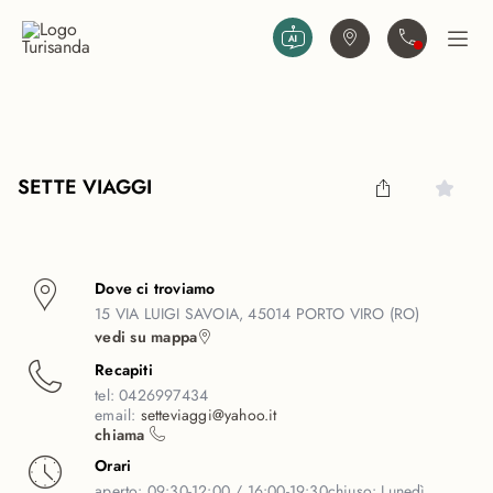
Vai al contenuto principale
Trova agenzia
Contattaci
Apri
SETTE VIAGGI
Dove ci troviamo
15 VIA LUIGI SAVOIA, 45014 PORTO VIRO (RO)
vedi su mappa
Recapiti
tel:
0426997434
email:
setteviaggi@yahoo.it
chiama
Orari
aperto:
09:30-12:00 / 16:00-19:30
chiuso:
Lunedì