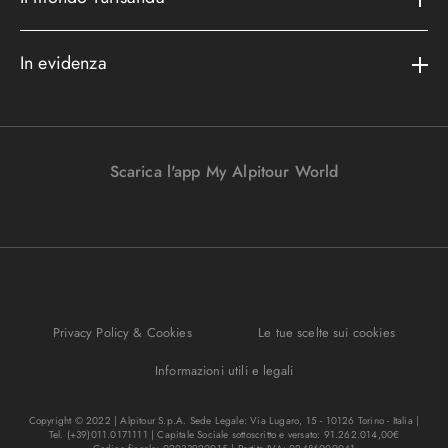
Assicurazioni
Area riservata
Cataloghi
Metodi di pagamento
In evidenza
Convenzioni
Podcast
Bagaglio
Racconti di viaggio
Lavora con noi
I nostri partners
Parcheggi in aeroporto
Promo e vantaggi
Viaggi Incentive
Viaggi di nozze
Scarica l'app My Alpitour World
FAQ
Parti e riparti
Gift Turisanda
Mappa del sito
Viaggi senza passaporto
Destinazione cambiamento
Ponti e festività
Bagaglio sicuro
I migliori tour
Privacy Policy & Cookies
Le tue scelte sui cookies
Regole per viaggiare
Informazioni utili e legali
Copyright © 2022 | Alpitour S.p.A. Sede Legale: Via Lugaro, 15 - 10126 Torino - Italia |
Tel. (+39)011.0171111 | Capitale Sociale sottoscritto e versato: 91.262.014,00€