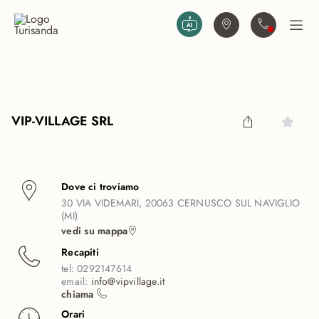
Vai al contenuto principale
Trova agenzia
Contattaci
Apri
VIP-VILLAGE SRL
Dove ci troviamo
30 VIA VIDEMARI, 20063 CERNUSCO SUL NAVIGLIO
(MI)
vedi su mappa
Recapiti
tel:
0292147614
email:
info@vipvillage.it
chiama
Orari