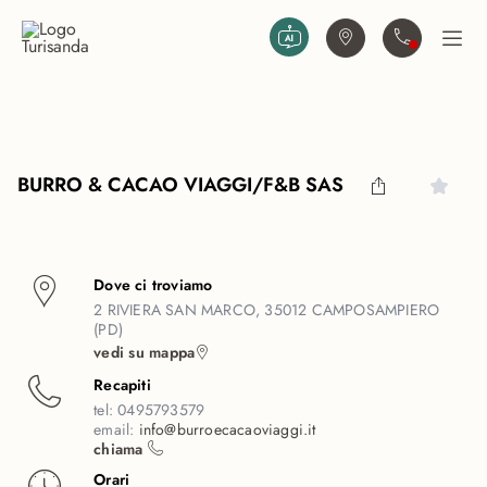
Vai al contenuto principale
Trova agenzia
Contattaci
Apri
BURRO & CACAO VIAGGI/F&B SAS
Dove ci troviamo
2 RIVIERA SAN MARCO, 35012 CAMPOSAMPIERO
(PD)
vedi su mappa
Recapiti
tel:
0495793579
email:
info@burroecacaoviaggi.it
chiama
Orari