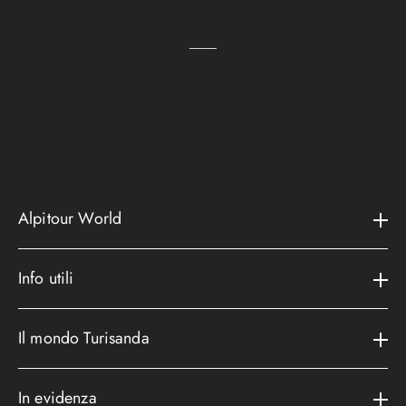
Alpitour World
Il gruppo
Info utili
La storia
Contatti e assistenza
AWARD
Il mondo Turisanda
Assicurazioni
Area riservata
Cataloghi
Metodi di pagamento
In evidenza