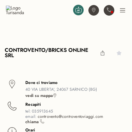
Vai al contenuto principale
Trova agenzia
Contattaci
Apri
CONTROVENTO/BRICKS ONLINE
SRL
Dove ci troviamo
40 VIA LIBERTA', 24067 SARNICO (BG)
vedi su mappa
Recapiti
tel:
035913645
email:
controvento@controventoviaggi.com
chiama
Orari