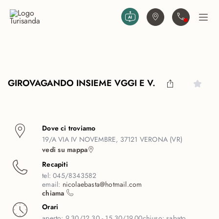
Vai al contenuto principale
Trova agenzia
Contattaci
Apri
GIROVAGANDO INSIEME VGGI E V.
Dove ci troviamo
19/A VIA IV NOVEMBRE, 37121 VERONA (VR)
vedi su mappa
Recapiti
tel:
045/8343582
email:
nicolaebasta@hotmail.com
chiama
Orari
aperto:
9.30/12.30 - 15.30/19.00
chiuso:
sabato