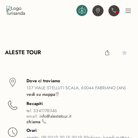
Vai al contenuto principale
Trova agenzia
Contattaci
Apri
ALESTE TOUR
Dove ci troviamo
137 VIALE STELLUTI SCALA, 60044 FABRIANO (AN)
vedi su mappa
Recapiti
tel:
3341178046
email:
info@alestetour.it
chiama
Orari
aperto:
09:30-12:30 15:30-19:30
chiuso:
lunedì mattina -