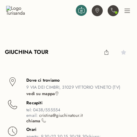
Vai al contenuto principale
Trova agenzia
Contattaci
Apri
GIUCHINA TOUR
Dove ci troviamo
9 VIA DEI CIMBRI, 31029 VITTORIO VENETO (TV)
vedi su mappa
Recapiti
tel:
0438/555554
email:
cristina@giuchinatour.it
chiama
Orari
aperto:
9.30/12.30 15.30/18.30
chiuso: