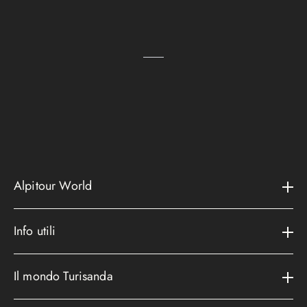
Alpitour World
Il gruppo
Info utili
La storia
Contatti e assistenza
AWARD
Il mondo Turisanda
Assicurazioni
Area riservata
Cataloghi