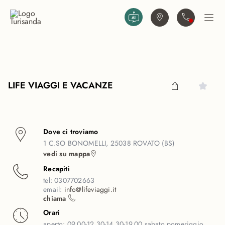
Vai al contenuto principale
Trova agenzia
Contattaci
Apri
LIFE VIAGGI E VACANZE
Dove ci troviamo
1 C.SO BONOMELLI, 25038 ROVATO (BS)
vedi su mappa
Recapiti
tel:
0307702663
email:
info@lifeviaggi.it
chiama
Orari
aperto:
09,00-12,30-14,30-19,00 sabato pomeriggio