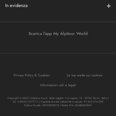
Metodi di pagamento
In evidenza
Convenzioni
Podcast
Bagaglio
Racconti di viaggio
Lavora con noi
I nostri partners
Parcheggi in aeroporto
Promo e vantaggi
Viaggi Incentive
Viaggi di nozze
Scarica l'app My Alpitour World
FAQ
Parti e riparti
Gift Turisanda
Mappa del sito
Viaggi senza passaporto
Destinazione cambiamento
Ponti e festività
Bagaglio sicuro
I migliori tour
Privacy Policy & Cookies
Le tue scelte sui cookies
Regole per viaggiare
Informazioni utili e legali
Copyright © 2022 | Alpitour S.p.A. Sede Legale: Via Lugaro, 15 - 10126 Torino - Italia |
Tel. (+39)011.0171111 | Capitale Sociale sottoscritto e versato: 91.262.014,00€
Codice fiscale: 02933920015 | Partita IVA: 02486000041