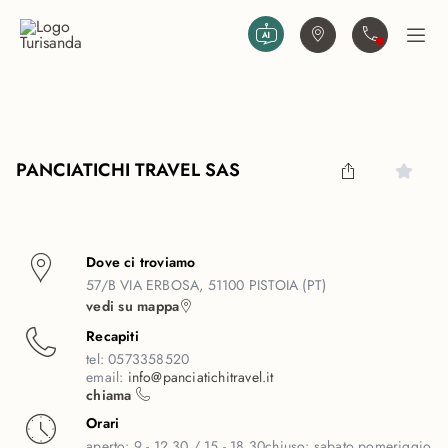
Vai al contenuto principale
Trova agenzia
Contattaci
Apri
PANCIATICHI TRAVEL SAS
Dove ci troviamo
57/B VIA ERBOSA, 51100 PISTOIA (PT)
vedi su mappa
Recapiti
tel:
0573358520
email:
info@panciatichitravel.it
chiama
Orari
aperto:
9 - 12.30 / 15 - 18.30
chiuso:
sabato pomeriggio