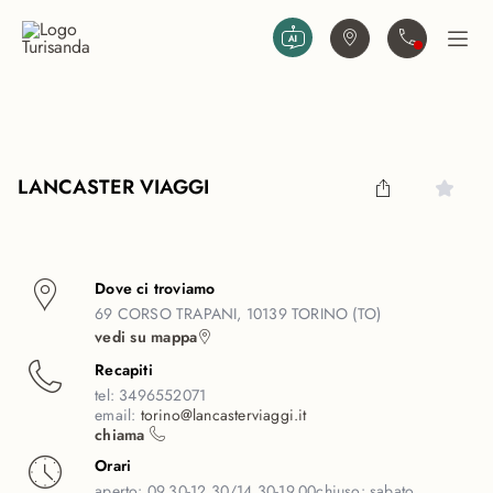
Vai al contenuto principale
Trova agenzia
Contattaci
Apri
LANCASTER VIAGGI
Dove ci troviamo
69 CORSO TRAPANI, 10139 TORINO (TO)
vedi su mappa
Recapiti
tel:
3496552071
email:
torino@lancasterviaggi.it
chiama
Orari
aperto:
09.30-12.30/14.30-19.00
chiuso:
sabato