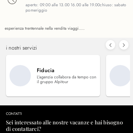
aperto:
09.00 alle 13.00 16.00 alle 19.00
chiuso:
sabato
pomeriggio
esperienza trentennale nella vendita viaggi.....
i nostri servizi
Fiducia
L'agenzia collabora da tempo con
il gruppo Alpitour
CONTATTI
Sei interessato alle nostre vacanze e hai bisogno
di contattarci?