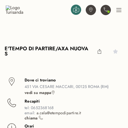
Vai al contenuto principale
Trova agenzia
Contattaci
Apri
E'TEMPO DI PARTIRE/AXA NUOVA
S
Dove ci troviamo
451 VIA CESARE MACCARI, 00125 ROMA (RM)
vedi su mappa
Recapiti
tel:
0652368168
email:
a.cela@etempodipartire.it
chiama
Orari