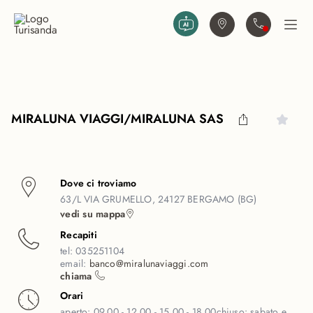
Vai al contenuto principale
Trova agenzia
Contattaci
Apri
MIRALUNA VIAGGI/MIRALUNA SAS
Dove ci troviamo
63/L VIA GRUMELLO, 24127 BERGAMO (BG)
vedi su mappa
Recapiti
tel:
035251104
email:
banco@miralunaviaggi.com
chiama
Orari
aperto:
09.00 - 12.00 - 15.00 - 18.00
chiuso:
sabato e