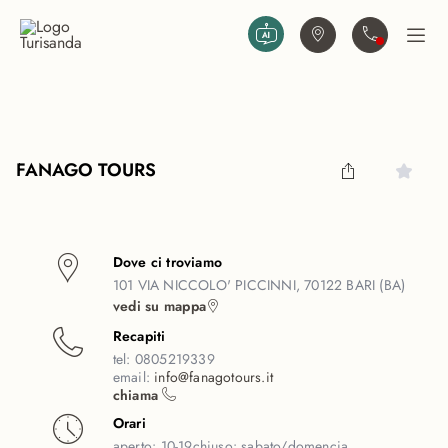
Vai al contenuto principale
Trova agenzia
Contattaci
Apri
FANAGO TOURS
Dove ci troviamo
101 VIA NICCOLO' PICCINNI, 70122 BARI (BA)
vedi su mappa
Recapiti
tel:
0805219339
email:
info@fanagotours.it
chiama
Orari
aperto:
10-19
chiuso:
sabato/domencia