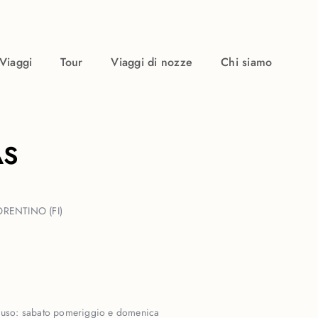
Viaggi
Tour
Viaggi di nozze
Chi siamo
AS
ORENTINO (FI)
iuso:
sabato pomeriggio e domenica