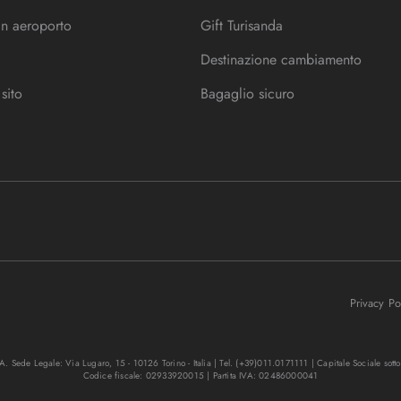
in aeroporto
Gift Turisanda
Destinazione cambiamento
sito
Bagaglio sicuro
Privacy P
. Sede Legale: Via Lugaro, 15 - 10126 Torino - Italia | Tel. (+39)011.0171111 | Capitale Sociale sott
Codice fiscale: 02933920015 | Partita IVA: 02486000041