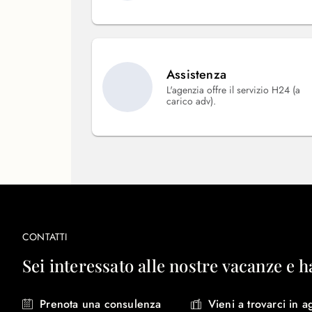
Assistenza
L'agenzia offre il servizio H24 (a
carico adv).
CONTATTI
Sei interessato alle nostre vacanze e h
Prenota una consulenza
Vieni a trovarci in a