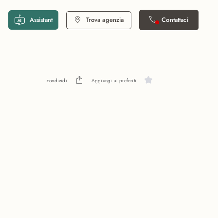
Assistant
Trova agenzia
Contattaci
condividi
Aggiungi ai preferiti