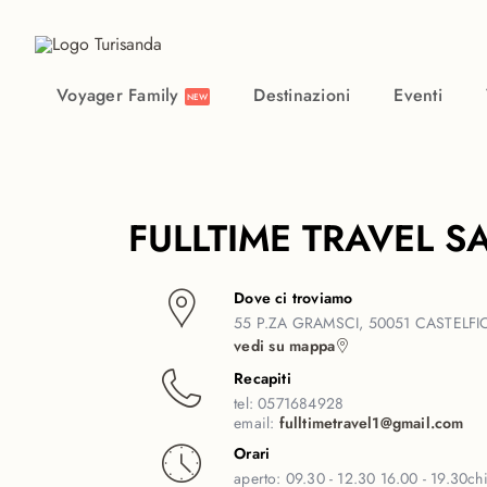
Vai al contenuto principale
Voyager Family
Destinazioni
Eventi
NEW
FULLTIME TRAVEL S
Dove ci troviamo
55 P.ZA GRAMSCI, 50051 CASTELFI
vedi su mappa
Recapiti
tel:
0571684928
email:
fulltimetravel1@gmail.com
Orari
aperto:
09.30 - 12.30 16.00 - 19.30
ch