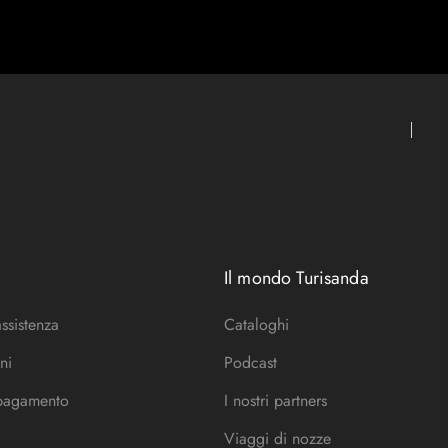
Il mondo Turisanda
assistenza
Cataloghi
ni
Podcast
 pagamento
I nostri partners
Viaggi di nozze