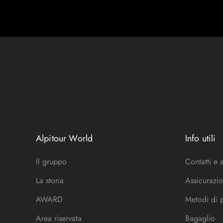
Alpitour World
Info utili
Il gruppo
Contatti e 
La storia
Assicurazio
AWARD
Metodi di
Area riservata
Bagaglio