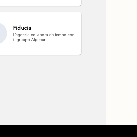
Fiducia
L'agenzia collabora da tempo con
il gruppo Alpitour