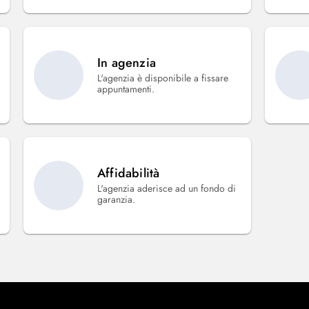
In agenzia
L'agenzia è disponibile a fissare
appuntamenti.
Affidabilità
L'agenzia aderisce ad un fondo di
garanzia.