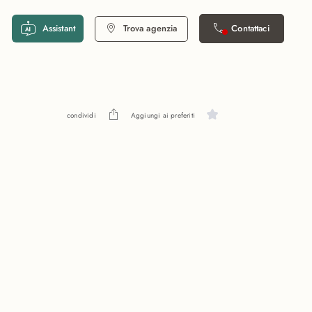
Assistant
Trova agenzia
Contattaci
condividi
Aggiungi ai preferiti