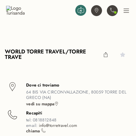
Vai al contenuto principale
Trova agenzia
Contattaci
Apri
WORLD TORRE TRAVEL/TORRE
TRAVE
Dove ci troviamo
64 BIS VIA CIRCONVALLAZIONE, 80059 TORRE DEL
GRECO (NA)
vedi su mappa
Recapiti
tel:
0818812848
email:
info@torretravel.com
chiama