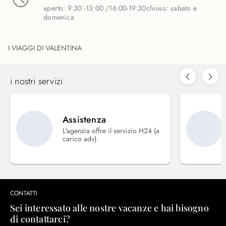
aperto:
9:30 -13:00 /16:00-19:30
chiuso:
sabato e
domenica
I VIAGGI DI VALENTINA
i nostri servizi
Assistenza
L'agenzia offre il servizio H24 (a
carico adv).
CONTATTI
Sei interessato alle nostre vacanze e hai bisogno
di contattarci?