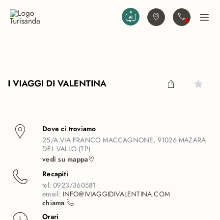
Vai al contenuto principale
Trova agenzia
Contattaci
Apri
I VIAGGI DI VALENTINA
Dove ci troviamo
25/A VIA FRANCO MACCAGNONE, 91026 MAZARA
DEL VALLO (TP)
vedi su mappa
Recapiti
tel:
0923/360581
email:
INFO@IVIAGGIDIVALENTINA.COM
chiama
Orari