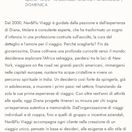
DOMENICA
Dal 2000, Nav&Flu Viaggi è guidata dalla passione e dall’esperienza
di Diana, titolare e consulente esperta, che ha trasformato un sogno
d’infanzia in una professione costruita sull’ascolto, la cura del
dettaglio e l’amore per il viaggio. Perché sceglierla? Fin da
giovanissima, Diana coltivava una profonda curiosità verso il mondo:
desiderava esplorare l’Africa selvaggia, perdersi tra le luci di New
York, viaggiare on the road nei grandi parchi americani, immergersi
nelle capitali europee, nuotare tra acque cristalline e vivere un
percorso spirituale in India. Un desiderio così forte da spingerla, già
in adolescenza, a muovere i primi passi nel settore, finanziando da
sola le sue prime esperienze di viaggio. Con oltre vent’anni di attività
alle spalle, oggi Diana progetta itinerari su misura per chi sogna
un’esperienza autentica e memorabile. Dall’organizzazione di viaggi
individuali e di coppia, fino a quelli di gruppo o incentive aziendali,
Nav&Flu Viaggi accompagna ogni cliente nella creazione di un
viaggio unico, pensato in base ai desideri, alle esigenze e allo stile di