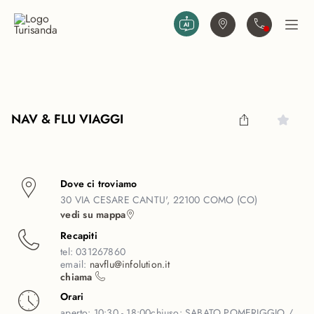
Vai al contenuto principale
Trova agenzia
Contattaci
Apri
NAV & FLU VIAGGI
Dove ci troviamo
30 VIA CESARE CANTU', 22100 COMO (CO)
vedi su mappa
Recapiti
tel:
031267860
email:
navflu@infolution.it
chiama
Orari
aperto:
10:30 - 18:00
chiuso:
SABATO POMERIGGIO /