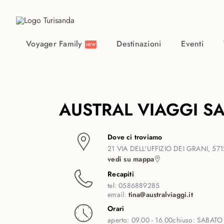
Vai al contenuto principale
Voyager Family
Destinazioni
Eventi
NEW
AUSTRAL VIAGGI S
Dove ci troviamo
21 VIA DELL'UFFIZIO DEI GRANI, 571
vedi su mappa
Recapiti
tel:
0586889285
email:
tina@australviaggi.it
Orari
aperto:
09.00 - 16.00
chiuso:
SABATO