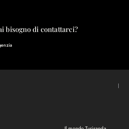
ai bisogno di contattarci?
genzia
Il mondo Turisanda