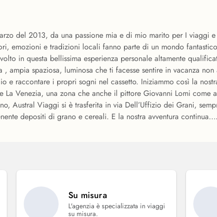
arzo del 2013, da una passione mia e di mio marito per I viaggi e
ri, emozioni e tradizioni locali fanno parte di un mondo fantastico, 
olto in questa bellissima esperienza personale altamente qualifica
a , ampia spaziosa, luminosa che ti facesse sentire in vacanza non
 agio e raccontare i propri sogni nel cassetto. Iniziammo così la no
 de La Venezia, una zona che anche il pittore Giovanni Lomi come alt
nno, Austral Viaggi si è trasferita in via Dell’Uffizio dei Grani, s
ente depositi di grano e cereali. E la nostra avventura continua…
Su misura
L'agenzia è specializzata in viaggi
su misura.