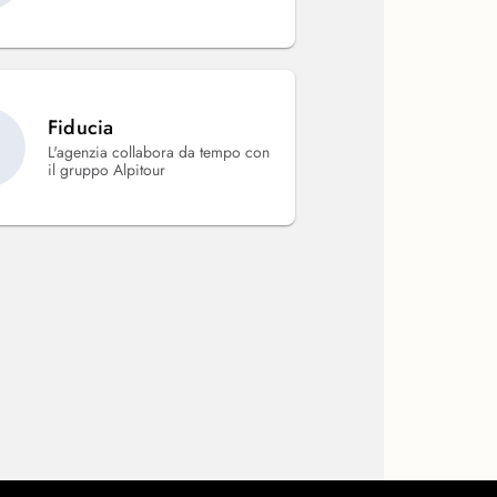
Fiducia
L'agenzia collabora da tempo con
il gruppo Alpitour