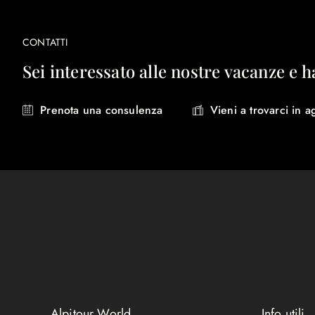
CONTATTI
Sei interessato alle nostre vacanze e h
Prenota una consulenza
Vieni a trovarci in a
Alpitour World
Info utili