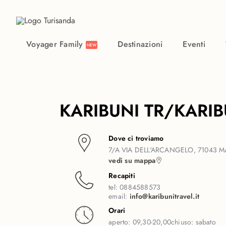
Vai al contenuto principale
Voyager Family
Destinazioni
Eventi
NEW
KARIBUNI TR/KARIB
Dove ci troviamo
7/A VIA DELL'ARCANGELO, 71043 
vedi su mappa
Recapiti
tel:
0884588573
email:
info@karibunitravel.it
Orari
aperto:
09,30-20,00
chiuso:
sabato