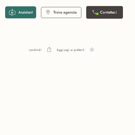
Assistant
Trova agenzia
Contattaci
condividi
Aggiungi ai preferiti