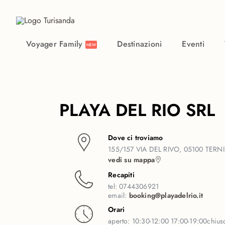
Vai al contenuto principale
Voyager Family
Destinazioni
Eventi
NEW
PLAYA DEL RIO SRL
Dove ci troviamo
155/157 VIA DEL RIVO, 05100 TERNI 
vedi su mappa
Recapiti
tel:
0744306921
email:
booking@playadelrio.it
Orari
aperto:
10:30-12:00 17:00-19:00
chius