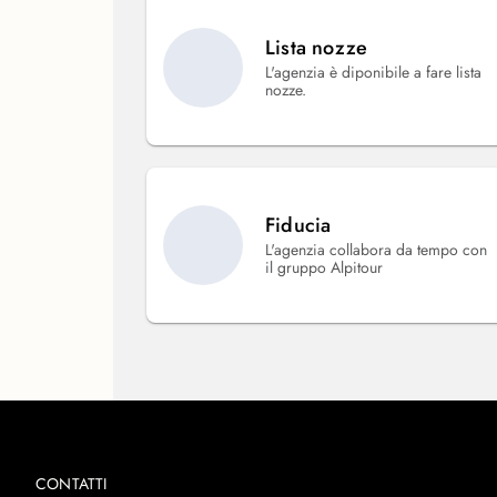
Lista nozze
L'agenzia è diponibile a fare lista
nozze.
Fiducia
L'agenzia collabora da tempo con
il gruppo Alpitour
CONTATTI