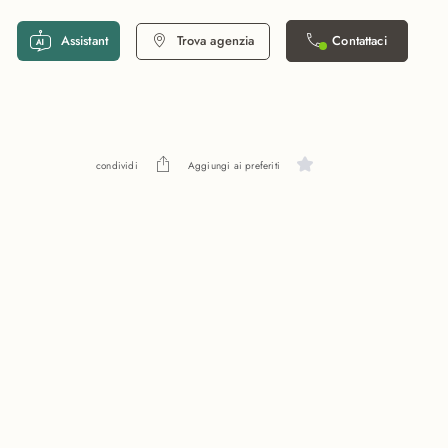
Assistant
Trova agenzia
Contattaci
condividi
Aggiungi ai preferiti