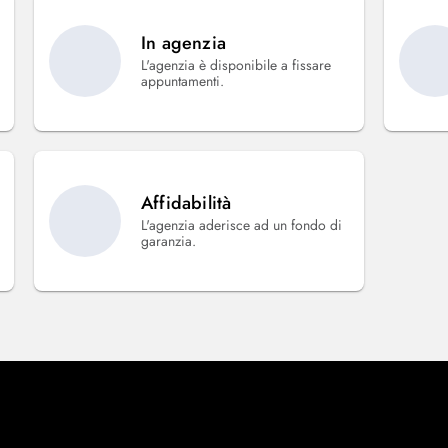
In agenzia
L'agenzia è disponibile a fissare
appuntamenti.
Affidabilità
L'agenzia aderisce ad un fondo di
garanzia.