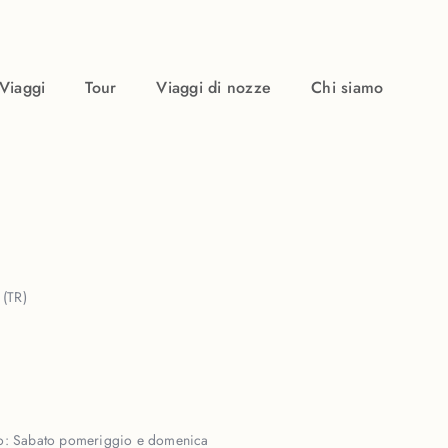
Viaggi
Tour
Viaggi di nozze
Chi siamo
(TR)
o:
Sabato pomeriggio e domenica