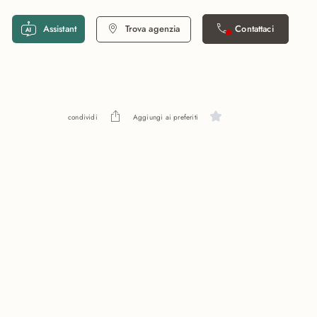
Assistant
Trova agenzia
Contattaci
condividi
Aggiungi ai preferiti