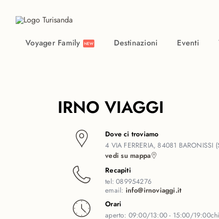
Vai al contenuto principale
Voyager Family
Destinazioni
Eventi
NEW
IRNO VIAGGI
Dove ci troviamo
4 VIA FERRERIA, 84081 BARONISSI (
vedi su mappa
Recapiti
tel:
089954276
email:
info@irnoviaggi.it
Orari
aperto:
09:00/13:00 - 15:00/19:00
ch