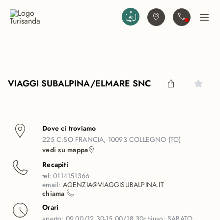
Vai al contenuto principale
Trova agenzia
Contattaci
Apri
VIAGGI SUBALPINA/ELMARE SNC
Dove ci troviamo
225 C.SO FRANCIA, 10093 COLLEGNO (TO)
vedi su mappa
Recapiti
tel:
0114151366
email:
AGENZIA@VIAGGISUBALPINA.IT
chiama
Orari
aperto:
09.00/12.30-15.00/18.30
chiuso:
SABATO