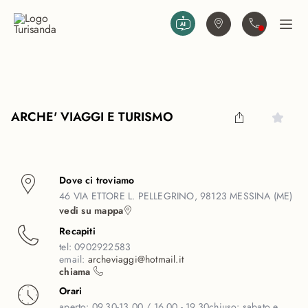
Vai al contenuto principale
Trova agenzia
Contattaci
Apri
ARCHE' VIAGGI E TURISMO
Dove ci troviamo
46 VIA ETTORE L. PELLEGRINO, 98123 MESSINA (ME)
vedi su mappa
Recapiti
tel:
0902922583
email:
archeviaggi@hotmail.it
chiama
Orari
aperto:
09.30-13.00 / 16.00 - 19.30
chiuso:
sabato e