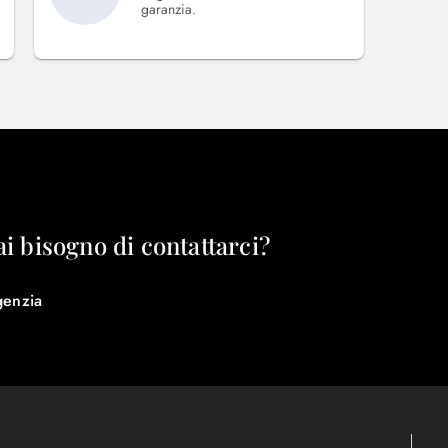
garanzia.
ai bisogno di contattarci?
genzia