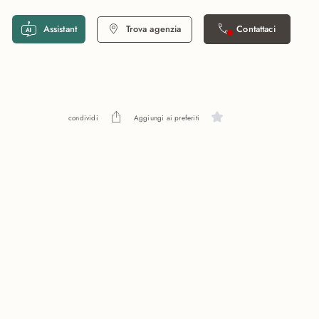
Assistant
Trova agenzia
Contattaci
condividi
Aggiungi ai preferiti