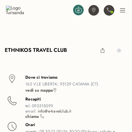
Vai al contenuto principale
Trova agenzia
Contattaci
Apri
ETHNIKOS TRAVEL CLUB
Dove ci troviamo
162 V.LE LIBERTA', 95129 CATANIA (CT)
vedi su mappa
Recapiti
tel:
095315099
email:
info@e-travelclub.it
chiama
Orari
aperto:
09.30-13.00/16.30-20.00
chiuso:
sabato e