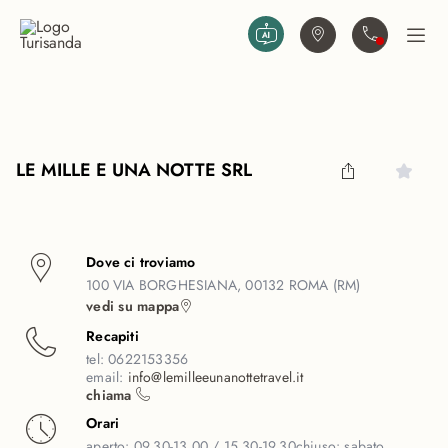
Vai al contenuto principale
Trova agenzia
Contattaci
Apri
LE MILLE E UNA NOTTE SRL
Dove ci troviamo
100 VIA BORGHESIANA, 00132 ROMA (RM)
vedi su mappa
Recapiti
tel:
0622153356
email:
info@lemilleeunanottetravel.it
chiama
Orari
aperto:
09.30-13.00 / 15.30-19.30
chiuso:
sabato