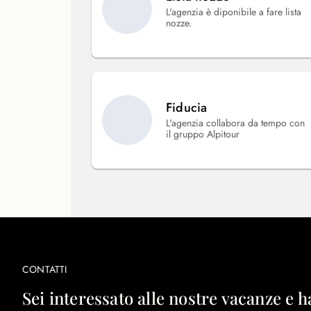
L'agenzia è diponibile a fare lista
nozze.
Fiducia
L'agenzia collabora da tempo con
il gruppo Alpitour
CONTATTI
Sei interessato alle nostre vacanze e h