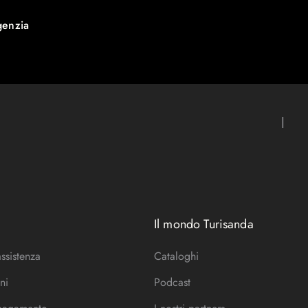
genzia
Il mondo Turisanda
assistenza
Cataloghi
ni
Podcast