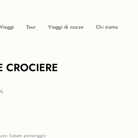
Viaggi
Tour
Viaggi di nozze
Chi siamo
E CROCIERE
A)
iuso:
Sabato pomeriggio