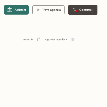
Assistant
Trova agenzia
Contattaci
condividi
Aggiungi ai preferiti