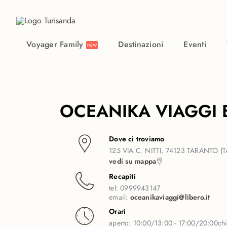
Vai al contenuto principale
Voyager Family
Destinazioni
Eventi
NEW
OCEANIKA VIAGGI 
Dove ci troviamo
125 VIA C. NITTI, 74123 TARANTO (T
vedi su mappa
Recapiti
tel:
0999943147
email:
oceanikaviaggi@libero.it
Orari
aperto:
10:00/13:00 - 17:00/20:00
ch