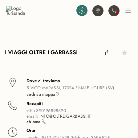
Vai al contenuto principale
Trova agenzia
Contattaci
Apri
I VIAGGI OLTRE I GARBASSI
Dove ci troviamo
5 VICO MARASSI, 17024 FINALE LIGURE (SV)
vedi su mappa
Recapiti
tel:
+390196898590
email:
INFO@OLTREIGARBASSI.IT
chiama
Orari
aperto:
10-12.30/16-18.30
chiuso:
SABATO E