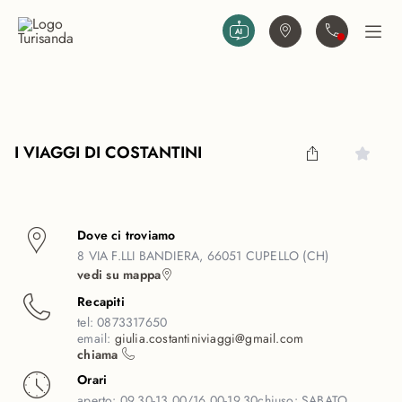
Vai al contenuto principale
Trova agenzia
Contattaci
Apri
I VIAGGI DI COSTANTINI
Dove ci troviamo
8 VIA F.LLI BANDIERA, 66051 CUPELLO (CH)
vedi su mappa
Recapiti
tel:
0873317650
email:
giulia.costantiniviaggi@gmail.com
chiama
Orari
aperto:
09.30-13.00/16.00-19.30
chiuso:
SABATO