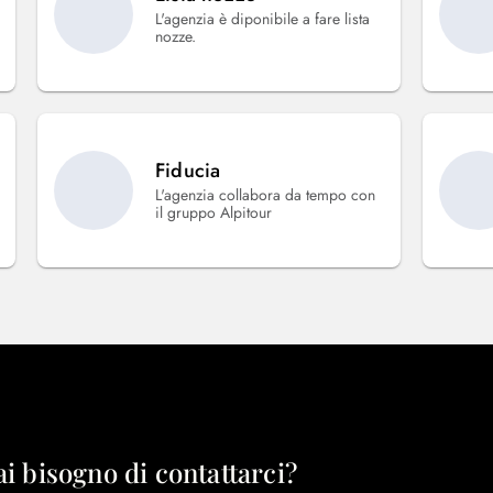
L'agenzia è diponibile a fare lista
nozze.
Fiducia
L'agenzia collabora da tempo con
il gruppo Alpitour
ai bisogno di contattarci?