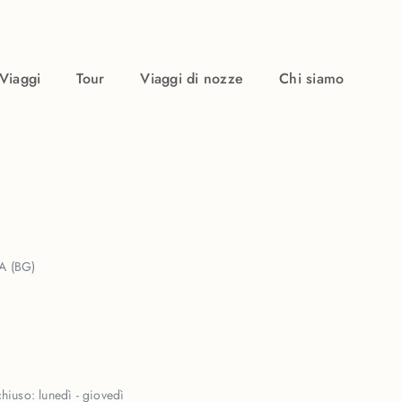
Viaggi
Tour
Viaggi di nozze
Chi siamo
A (BG)
chiuso:
lunedì - giovedì