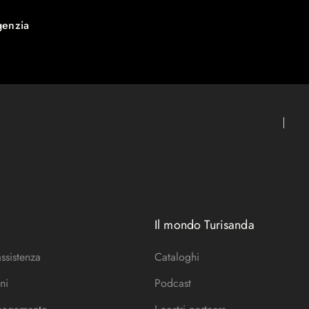
genzia
Il mondo Turisanda
assistenza
Cataloghi
ni
Podcast