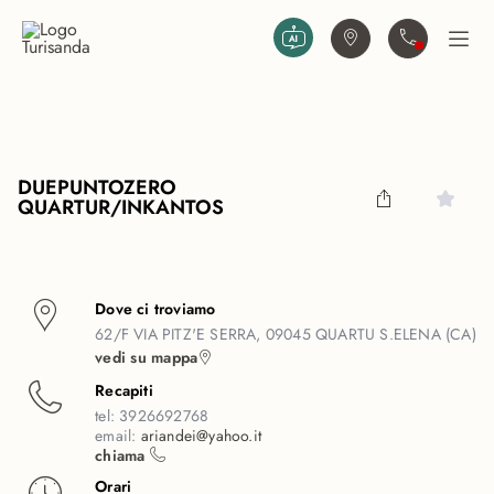
Vai al contenuto principale
Trova agenzia
Contattaci
Apri
DUEPUNTOZERO
QUARTUR/INKANTOS
Dove ci troviamo
62/F VIA PITZ'E SERRA, 09045 QUARTU S.ELENA (CA)
vedi su mappa
Recapiti
tel:
3926692768
email:
ariandei@yahoo.it
chiama
Orari