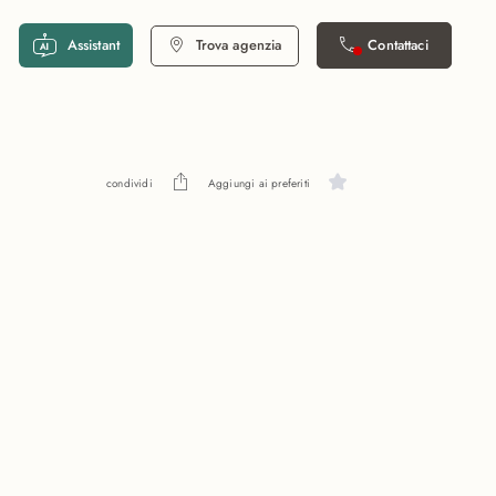
Assistant
Trova agenzia
Contattaci
condividi
Aggiungi ai preferiti