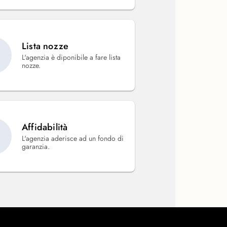
Lista nozze
L'agenzia è diponibile a fare lista
nozze.
Affidabilità
L'agenzia aderisce ad un fondo di
garanzia.