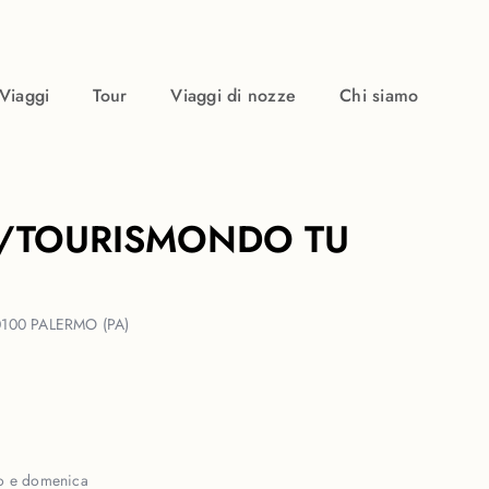
Viaggi
Tour
Viaggi di nozze
Chi siamo
/TOURISMONDO TU
100 PALERMO (PA)
o e domenica