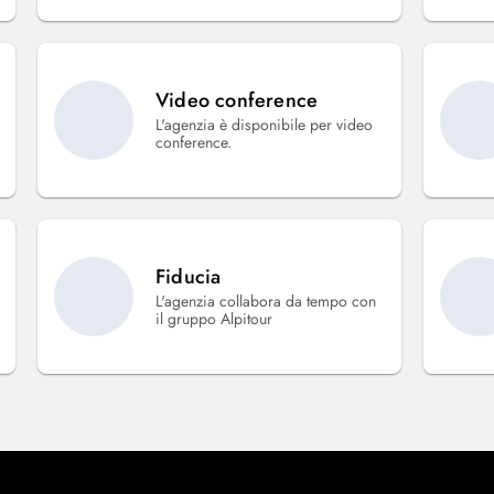
Video conference
L'agenzia è disponibile per video
conference.
Fiducia
L'agenzia collabora da tempo con
il gruppo Alpitour