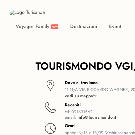
Vai al contenuto principale
Voyager Family
Destinazioni
Eventi
NEW
TOURISMONDO VGI
Dove ci troviamo
11-11/A VIA RICCARDO WAGNER, 90
vedi su mappa
Recapiti
tel:
091631562
email:
Info@tourismondo.it
Orari
aperto:
9/13 e 16/19:30
chiuso:
sabat