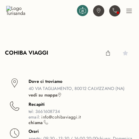
Vai al contenuto principale
Trova agenzia
Contattaci
Apri
COHIBA VIAGGI
Dove ci troviamo
40 VIA TAGLIAMENTO, 80012 CALVIZZANO (NA)
vedi su mappa
Recapiti
tel:
3661608734
email:
info@cohibaviaggi.it
chiama
Orari
aperto:
09:30 - 13:30 / 16:00 20:00
chiuso:
Domenica