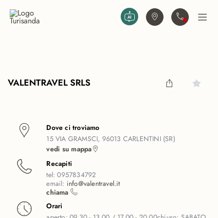
Vai al contenuto principale
Trova agenzia
Contattaci
Apri
VALENTRAVEL SRLS
Dove ci troviamo
15 VIA GRAMSCI, 96013 CARLENTINI (SR)
vedi su mappa
Recapiti
tel:
0957834792
email:
info@valentravel.it
chiama
Orari
aperto:
09.30 - 13.00 / 17.00 - 20.00
chiuso:
SABATO