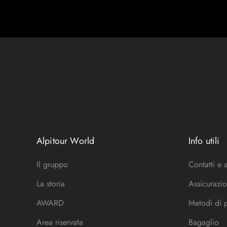
Alpitour World
Info utili
Il gruppo
Contatti e 
La storia
Assicurazio
AWARD
Metodi di
Area riservata
Bagaglio