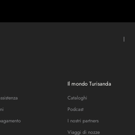
Il mondo Turisanda
assistenza
Cataloghi
ni
Podcast
 pagamento
I nostri partners
Viaggi di nozze