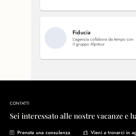
Fiducia
L'agenzia collabora da tempo con
il gruppo Alpitour
CONTATTI
Sei interessato alle nostre vacanze e h
Prenota una consulenza
Vieni a trovarci in a