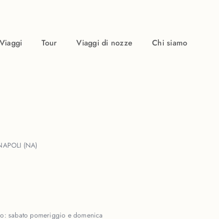
Viaggi
Tour
Viaggi di nozze
Chi siamo
NAPOLI (NA)
so:
sabato pomeriggio e domenica