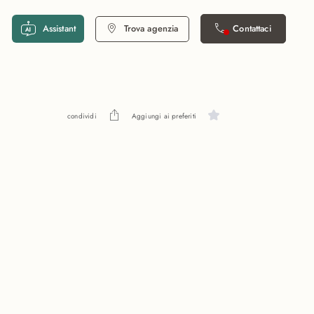
Assistant
Trova agenzia
Contattaci
condividi
Aggiungi ai preferiti