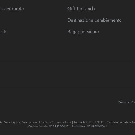
in aeroporto
Gift Turisanda
Destinazione cambiamento
sito
Bagaglio sicuro
Privacy P
. Sede Legale: Via Lugaro, 15 - 10126 Torino - Italia | Tel. (+39)011.0171111 | Capitale Sociale sott
Codice fiscale: 02933920015 | Partita IVA: 02486000041