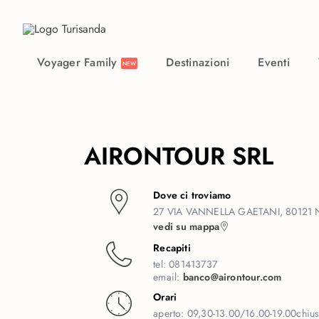
Vai al contenuto principale
Voyager Family
Destinazioni
Eventi
NEW
AIRONTOUR SRL
Dove ci troviamo
27 VIA VANNELLA GAETANI, 80121 
vedi su mappa
Recapiti
tel:
081413737
email:
banco@airontour.com
Orari
aperto:
09,30-13.00/16.00-19.00
chiu