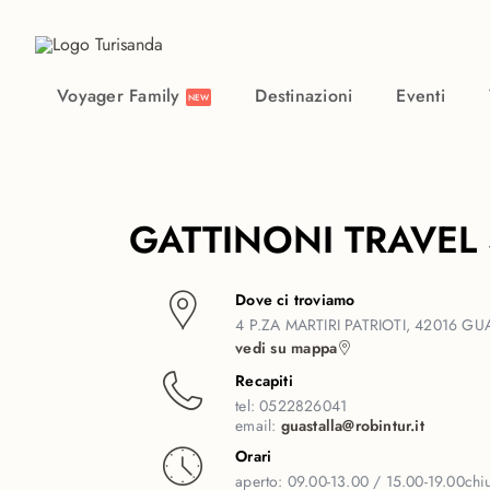
Vai al contenuto principale
Voyager Family
Destinazioni
Eventi
NEW
GATTINONI TRAVEL
Dove ci troviamo
4 P.ZA MARTIRI PATRIOTI, 42016 GU
vedi su mappa
Recapiti
tel:
0522826041
email:
guastalla@robintur.it
Orari
aperto:
09.00-13.00 / 15.00-19.00
chi