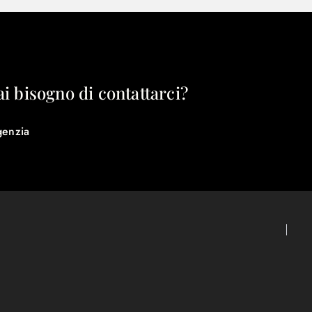
ai bisogno di contattarci?
genzia