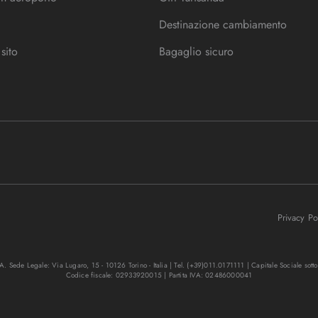
Destinazione cambiamento
sito
Bagaglio sicuro
Privacy P
. Sede Legale: Via Lugaro, 15 - 10126 Torino - Italia | Tel. (+39)011.0171111 | Capitale Sociale sott
Codice fiscale: 02933920015 | Partita IVA: 02486000041