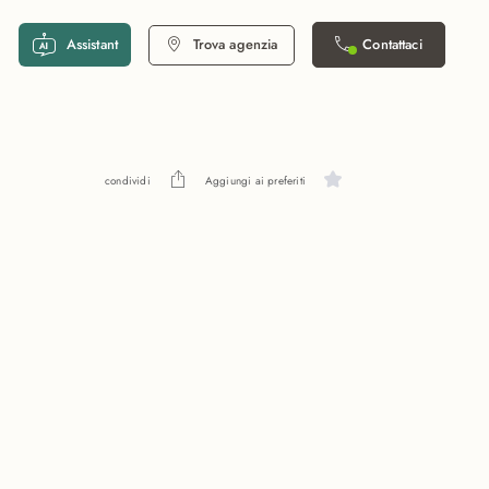
Assistant
Trova agenzia
Contattaci
condividi
Aggiungi ai preferiti