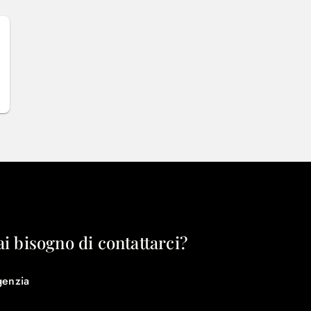
ai bisogno di contattarci?
genzia