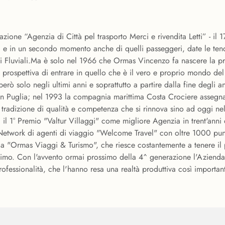
ione “Agenzia di Città pel trasporto Merci e rivendita Letti” - i
, e in un secondo momento anche di quelli passeggeri, date le te
isti Fluviali.Ma è solo nel 1966 che Ormas Vincenzo fa nascere la p
a prospettiva di entrare in quello che è il vero e proprio mondo del
però solo negli ultimi anni e soprattutto a partire dalla fine degli 
n Puglia; nel 1993 la compagnia marittima Costa Crociere assegna
tradizione di qualità e competenza che si rinnova sino ad oggi nel
 il 1° Premio "Valtur Villaggi" come migliore Agenzia in trent'anni
Network di agenti di viaggio "Welcome Travel" con oltre 1000 punti
a "Ormas Viaggi & Turismo", che riesce costantemente a tenere il 
timo. Con l'avvento ormai prossimo della 4^ generazione l'Azienda
fessionalità, che l'hanno resa una realtà produttiva così importante