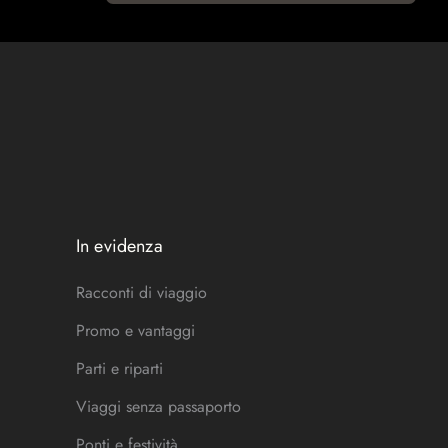
In evidenza
Racconti di viaggio
Promo e vantaggi
Parti e riparti
Viaggi senza passaporto
Ponti e festività