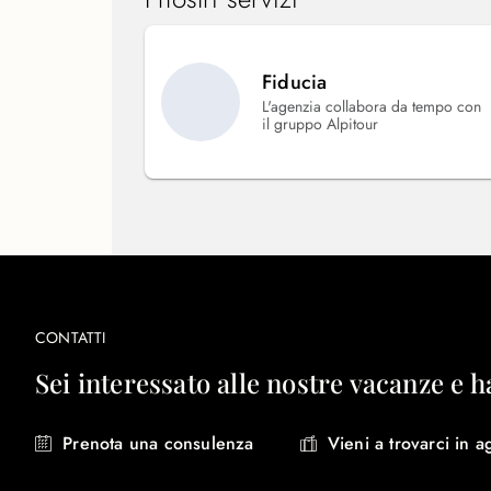
Fiducia
L'agenzia collabora da tempo con
il gruppo Alpitour
CONTATTI
Sei interessato alle nostre vacanze e h
Prenota una consulenza
Vieni a trovarci in a