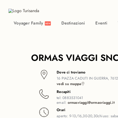
Vai al contenuto principale
Voyager Family
Destinazioni
Eventi
NEW
ORMAS VIAGGI SN
Dove ci troviamo
16 PIAZZA CADUTI IN GUERRA, 7612
vedi su mappa
Recapiti
tel:
0883531041
email:
ormasviaggi@ormasviaggi.it
Orari
aperto:
9-13/16,30-20,30
chiuso:
saba