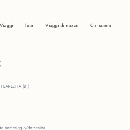
Viaggi
Tour
Viaggi di nozze
Chi siamo
C
1 BARLETTA (BT)
to pomeriggio/domenica