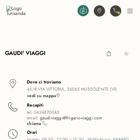
Vai al contenuto principale
Trova agenzia
Contattaci
Apri
GAUDI' VIAGGI
Dove ci troviamo
45/B VIA VITTORIA, 36065 MUSSOLENTE (VI)
vedi su mappa
Recapiti
tel:
0424870043
email:
gaudiviaggi@frigerioviaggi.com
chiama
Orari
aperto:
09.30 - 12.00 / 15.30 - 19.00
chiuso:
SABATO